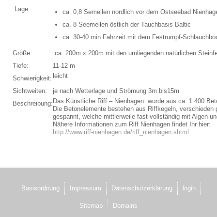
Schulungsraum für die Tauchausbildung
Lage:
ca. 0,8 Semeilen nordlich vor dem Ostseebad Nienhag
ca. 8 Seemeilen östlich der Tauchbasis Baltic
Verkauf und Vermietung von Ausrüstung
ca. 30-40 min Fahrzeit mit dem Festrumpf-Schlauchbo
Das Team der Tauchbasis
Größe:
ca. 200m x 200m mit den umliegenden natürlichen Steinfe
Tiefe:
11-12 m
AUSBILDUNG
leicht
Schwierigkeit:
Sichtweiten:
je nach Wetterlage und Strömung 3m bis15m
Schnuppertauchen in der Ostsee
Das Künstliche Riff – Nienhagen wurde aus ca. 1.400 Beto
Beschreibung:
Die Betonelemente bestehen aus Riffkegeln, verschieden g
Tauchausbildung SSI
gespannt, welche mittlerweile fast vollständig mit Algen
Nähere Informationen zum Riff Nienhagen findet Ihr hier:
http://www.riff-nienhagen.de/riff_nienhagen.shtml
Werde SSI Dive Professional
Termine Tauchausbildung
Anfrage Tauchausbildung
Basisordnung
Impressum
Datenschutzerklärung
login
TAUCHCLUB BALTIC
Sitemap
Domains