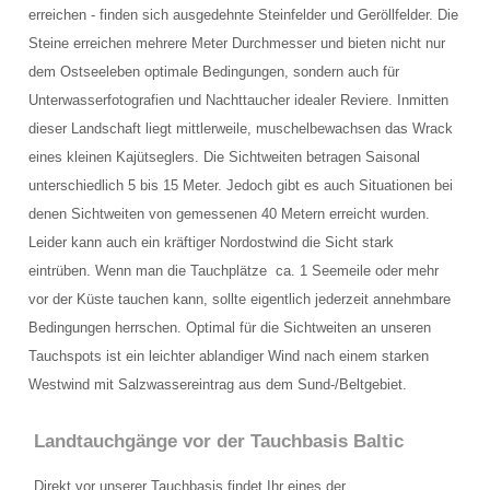
erreichen - finden sich ausgedehnte Steinfelder und Geröllfelder. Die
Schulungsraum für die Tauchausbildung
Steine erreichen mehrere Meter Durchmesser und bieten nicht nur
Verkauf und Vermietung von Ausrüstung
dem Ostseeleben optimale Bedingungen, sondern auch für
Unterwasserfotografien und Nachttaucher idealer Reviere. Inmitten
Das Team der Tauchbasis
dieser Landschaft liegt mittlerweile, muschelbewachsen das Wrack
eines kleinen Kajütseglers. Die Sichtweiten betragen Saisonal
AUSBILDUNG
unterschiedlich 5 bis 15 Meter. Jedoch gibt es auch Situationen bei
Schnuppertauchen in der Ostsee
denen Sichtweiten von gemessenen 40 Metern erreicht wurden.
Leider kann auch ein kräftiger Nordostwind die Sicht stark
Tauchausbildung SSI
eintrüben. Wenn man die Tauchplätze ca. 1 Seemeile oder mehr
vor der Küste tauchen kann, sollte eigentlich jederzeit annehmbare
Werde SSI Dive Professional
Bedingungen herrschen. Optimal für die Sichtweiten an unseren
Termine Tauchausbildung
Tauchspots ist ein leichter ablandiger Wind nach einem starken
Westwind mit Salzwassereintrag aus dem Sund-/Beltgebiet.
Anfrage Tauchausbildung
Landtauchgänge vor der Tauchbasis Baltic
TAUCHCLUB BALTIC
Direkt vor unserer Tauchbasis findet Ihr eines der