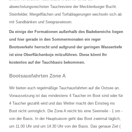
TAUCHPLÄTZE
abwechslungsreichsten Tauchreviere der Mecklenburger Bucht.
Steinfelder, Mergelflächen und Torfablagerungen wechseln sich ab
Landtauchgänge in der Ostsee vor der Basis
mit Sandbänken und Seegraswiesen.
Das Hausriff vor der Tauchbasis Baltic
Da einige der Formationen außerhalb des Badebereichs liegen
und hier gerade in den Sommermonaten ein reger
Steingarten
Bootsverkehr herrscht und aufgrund der geringen Wassertiefe
ist eine Oberflächenboje mitzuführen.
Diese könnt Ihr
Schülerboje
kostenlos auf der Tauchbasis bekommen.
Bootsausfahrten Zone A
Bootsausfahrten Zone A
Kleines Steinfeld
Wir bieten euch regelmäßige Tauchausfahrten auf die Ostsee an.
Geröllfeld
Voraussetzung ist das mindestens 4 Taucher im Boot sind oder für
4 Taucher gezahlt wird und das Wetter macht den Einstieg ins
Großes Steinfeld
Boot nicht unmöglich. Die Zone A reicht bis eine Seemeile - 1 sm -
von der Basis. In der Hauptsaison geht das Boot zweimal täglich,
Bootsausfahrten Zone B
um 11.00 Uhr und um 14:30 Uhr von der Basis. Das genaue Ziel (