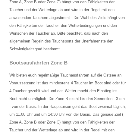
Bootsausfahrten Zone C
Zone A, Zone B oder Zone C) hängt von den Fähigkeiten der
Taucher und der Wetterlage ab und wird in der Regel mit den
Künstliches Riff Nienhagen
anwesenden Tauchern abgestimmt. Die Wahl des Ziels hängt von
den Fähigkeiten der Taucher, den Wetterbedingungen und den
WETTER
Wünschen der Taucher ab. Bitte beachtet, daß nach den
PREISE
allgemeinen Regeln des Tauchsports der Unerfahrenste den
Schwierigkeitsgrad bestimmt.
Grundpreise Tauchbasis
Bootsausfahrten Zone B
Preise Ausfahrten
Wir bieten euch regelmäßige Tauchausfahrten auf die Ostsee an.
Preise Ausbildung
Voraussetzung ist das mindestens 4 Taucher im Boot sind oder für
4 Taucher gezahlt wird und das Wetter macht den Einstieg ins
ÖFFNUNGSZEITEN
Boot nicht unmöglich. Die Zone B reicht bis drei Seemeilen - 3 sm
- von der Basis. In der Hauptsaison geht das Boot zweimal täglich,
TERMINE
um 11.00 Uhr und um 14:30 Uhr von der Basis. Das genaue Ziel (
KONTAKT
Zone A, Zone B oder Zone C) hängt von den Fähigkeiten der
Taucher und der Wetterlage ab und wird in der Regel mit den
Kontaktformular