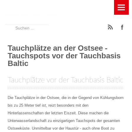
HOME
TAUCHBASIS
Suchen
News
...
Ausstattung der Tauchbasis
Tauchplätze an der Ostsee -
Tauchspots vor der Tauchbasis
Füllstation für Pressluft, Kompressor und Leihflaschen
Baltic
Geräumige Terasse mit Entspannungsfaktor
Tauchplätze vor der Tauchbasis Baltic
Großes Spühlbecken mit Wasserfilterung
Großes Umkleidezelt
Die Tauchplätze in der Ostsee, die in der Gegend von Kühlungsborn
bis zu 25 Meter tief ist, reizt besonders mit den
Rödeltische zum Auf- und Abbau der Tauchgeräte
Hinterlassenschaften der letzten Eiszeit. Diese machen die
Unterwasserlandschaft zu einzigartigen Tauchspots der gesamten
Schattiger Trockenplatz
Ostseeküste. Unmittelbar vor der Haustür - auch ohne Boot zu