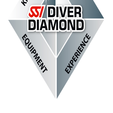
Bootsausfahrten Zone C
Künstliches Riff Nienhagen
WETTER
PREISE
Grundpreise Tauchbasis
Preise Ausfahrten
Preise Ausbildung
ÖFFNUNGSZEITEN
TERMINE
KONTAKT
Kontaktformular