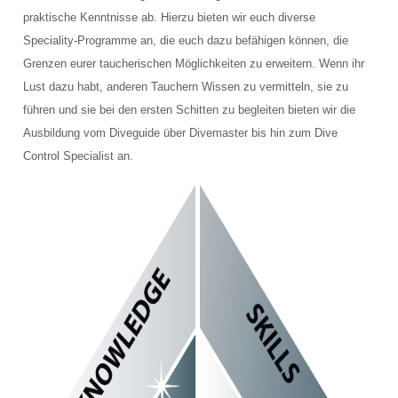
TAUCHPLÄTZE
praktische Kenntnisse ab. Hierzu bieten wir euch diverse
Speciality-Programme an, die euch dazu befähigen können, die
Landtauchgänge in der Ostsee vor der Basis
Grenzen eurer taucherischen Möglichkeiten zu erweitern. Wenn ihr
Das Hausriff vor der Tauchbasis Baltic
Lust dazu habt, anderen Tauchern Wissen zu vermitteln, sie zu
führen und sie bei den ersten Schitten zu begleiten bieten wir die
Steingarten
Ausbildung vom Diveguide über Divemaster bis hin zum Dive
Control Specialist an.
Schülerboje
Bootsausfahrten Zone A
Kleines Steinfeld
Geröllfeld
Großes Steinfeld
Bootsausfahrten Zone B