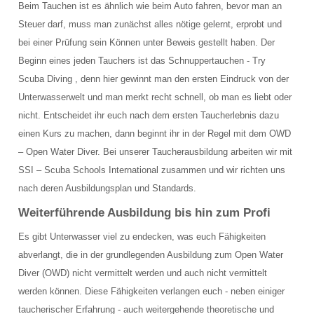
Beim Tauchen ist es ähnlich wie beim Auto fahren, bevor man an
Schulungsraum für die Tauchausbildung
Steuer darf, muss man zunächst alles nötige gelernt, erprobt und
Verkauf und Vermietung von Ausrüstung
bei einer Prüfung sein Können unter Beweis gestellt haben. Der
Beginn eines jeden Tauchers ist das Schnuppertauchen - Try
Das Team der Tauchbasis
Scuba Diving , denn hier gewinnt man den ersten Eindruck von der
Unterwasserwelt und man merkt recht schnell, ob man es liebt oder
AUSBILDUNG
nicht. Entscheidet ihr euch nach dem ersten Taucherlebnis dazu
einen Kurs zu machen, dann beginnt ihr in der Regel mit dem OWD
Schnuppertauchen in der Ostsee
– Open Water Diver. Bei unserer Taucherausbildung arbeiten wir mit
Tauchausbildung SSI
SSI – Scuba Schools International zusammen und wir richten uns
nach deren Ausbildungsplan und Standards.
Werde SSI Dive Professional
Weiterführende Ausbildung bis hin zum Profi
Termine Tauchausbildung
Es gibt Unterwasser viel zu endecken, was euch Fähigkeiten
abverlangt, die in der grundlegenden Ausbildung zum Open Water
Anfrage Tauchausbildung
Diver (OWD) nicht vermittelt werden und auch nicht vermittelt
TAUCHCLUB BALTIC
werden können. Diese Fähigkeiten verlangen euch - neben einiger
taucherischer Erfahrung - auch weitergehende theoretische und