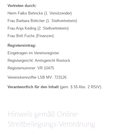
Schulungsraum für die Tauchausbildung
Vertreten durch:
Herrn Falko Behncke (1. Vorsitzender)
Verkauf und Vermietung von Ausrüstung
Frau Barbara Böttcher (1. Stellvertreterin)
Frau Anja Keding (2. Stellvertreterin)
Das Team der Tauchbasis
Frau Britt Fuchs (Finanzen)
AUSBILDUNG
Registereintrag:
Eingetragen im Vereinsregister.
Schnuppertauchen in der Ostsee
Registergericht: Amtsgericht Rostock
Registernummer: VR 10475
Tauchausbildung SSI
Vereinskennziffer LSB MV: 723126
Werde SSI Dive Professional
Verantwortlich für den Inhalt
(gem. § 55 Abs. 2 RStV):
Termine Tauchausbildung
Anfrage Tauchausbildung
Hinweis gemäß Online-
TAUCHCLUB BALTIC
Streitbeilegungs-Verordnung