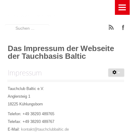
HOME
TAUCHBASIS
Suchen
News
...
Ausstattung der Tauchbasis
Das Impressum der Webseite
der Tauchbasis Baltic
Füllstation für Pressluft, Kompressor und Leihflaschen
Impressum
Geräumige Terasse mit Entspannungsfaktor
Großes Spühlbecken mit Wasserfilterung
Tauchclub Baltic e.V.
Anglersteig 1
Großes Umkleidezelt
18225 Kühlungsborn
Rödeltische zum Auf- und Abbau der Tauchgeräte
Telefon: +49 38293 489765
Telefax: +49 38293 489767
Schattiger Trockenplatz
E-Mail:
kontakt@tauchclubbaltic.de