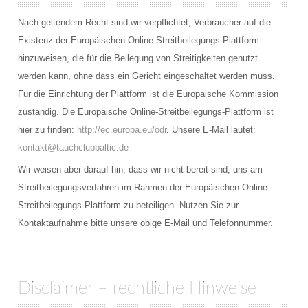
TAUCHPLÄTZE
Nach geltendem Recht sind wir verpflichtet, Verbraucher auf die
Landtauchgänge in der Ostsee vor der Basis
Existenz der Europäischen Online-Streitbeilegungs-Plattform
hinzuweisen, die für die Beilegung von Streitigkeiten genutzt
Das Hausriff vor der Tauchbasis Baltic
werden kann, ohne dass ein Gericht eingeschaltet werden muss.
Für die Einrichtung der Plattform ist die Europäische Kommission
Steingarten
zuständig. Die Europäische Online-Streitbeilegungs-Plattform ist
Schülerboje
hier zu finden:
http://ec.europa.eu/odr
. Unsere E-Mail lautet:
kontakt@tauchclubbaltic.de
Bootsausfahrten Zone A
Wir weisen aber darauf hin, dass wir nicht bereit sind, uns am
Streitbeilegungsverfahren im Rahmen der Europäischen Online-
Kleines Steinfeld
Streitbeilegungs-Plattform zu beteiligen. Nutzen Sie zur
Geröllfeld
Kontaktaufnahme bitte unsere obige E-Mail und Telefonnummer.
Großes Steinfeld
Bootsausfahrten Zone B
Disclaimer – rechtliche Hinweise