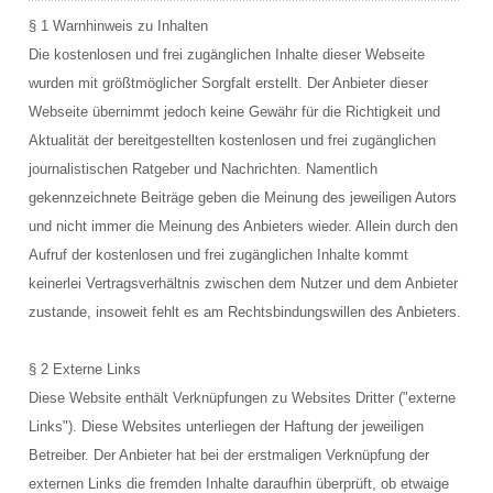
Bootsausfahrten Zone C
§ 1 Warnhinweis zu Inhalten
Künstliches Riff Nienhagen
Die kostenlosen und frei zugänglichen Inhalte dieser Webseite
wurden mit größtmöglicher Sorgfalt erstellt. Der Anbieter dieser
WETTER
Webseite übernimmt jedoch keine Gewähr für die Richtigkeit und
Aktualität der bereitgestellten kostenlosen und frei zugänglichen
PREISE
journalistischen Ratgeber und Nachrichten. Namentlich
gekennzeichnete Beiträge geben die Meinung des jeweiligen Autors
Grundpreise Tauchbasis
und nicht immer die Meinung des Anbieters wieder. Allein durch den
Preise Ausfahrten
Aufruf der kostenlosen und frei zugänglichen Inhalte kommt
keinerlei Vertragsverhältnis zwischen dem Nutzer und dem Anbieter
Preise Ausbildung
zustande, insoweit fehlt es am Rechtsbindungswillen des Anbieters.
ÖFFNUNGSZEITEN
§ 2 Externe Links
TERMINE
Diese Website enthält Verknüpfungen zu Websites Dritter ("externe
Links"). Diese Websites unterliegen der Haftung der jeweiligen
KONTAKT
Betreiber. Der Anbieter hat bei der erstmaligen Verknüpfung der
externen Links die fremden Inhalte daraufhin überprüft, ob etwaige
Kontaktformular