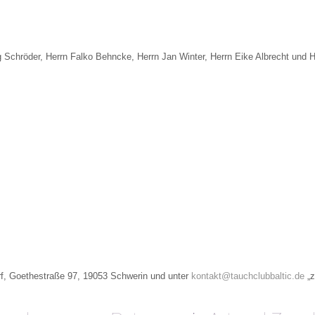
g Schröder, Herrn Falko Behncke, Herrn Jan Winter, Herrn Eike Albrecht und H
orf, Goethestraße 97, 19053 Schwerin und unter
kontakt@tauchclubbaltic.de
„z