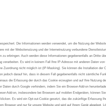
gespeichert. Die Informationen werden verwendet, um die Nutzung der Websi
ere mit der Websitenutzung und der Internetnutzung verbundene Dienstleist
n zu erbringen. Auch werden diese Informationen gegebenenfalls an Dritte übe
rag verarbeiten. Es wird in keinem Fall Ihre IP-Adresse mit anderen Daten von
 Zuordnung nicht möglich ist (IP-Masking). Sie können die Installation der 
en jedoch darauf hin, dass in diesem Fall gegebenenfalls nicht sämtliche Fun
inaus die Erfassung der durch das Cookie erzeugten und auf Ihre Nutzung d
er Daten durch Google verhindern, indem Sie ein Browser-Add-on herunterladen
owser-Add-on, insbesondere bei Browsern auf mobilen Endgeräten, können Sie
klicken. Es wird ein Opt-out-Cookie gesetzt, das die zukünftige Erfassung Ih
esem Browser und nur für unsere Website und wird auf Ihrem Gerät abgelegt. L