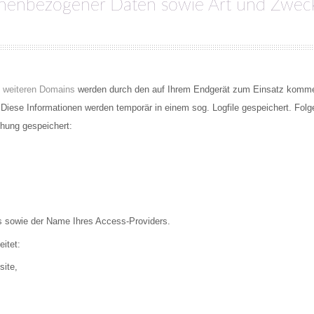
nenbezogener Daten sowie Art und Zwec
n
weiteren Domains
werden durch den auf Ihrem Endgerät zum Einsatz komm
Diese Informationen werden temporär in einem sog. Logfile gespeichert. Folg
chung gespeichert:
s sowie der Name Ihres Access-Providers.
itet:
site,