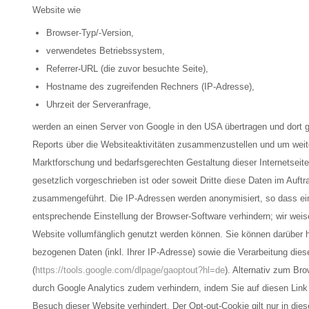
Website wie
Browser-Typ/-Version,
verwendetes Betriebssystem,
Referrer-URL (die zuvor besuchte Seite),
Hostname des zugreifenden Rechners (IP-Adresse),
Uhrzeit der Serveranfrage,
werden an einen Server von Google in den USA übertragen und dort 
Reports über die Websiteaktivitäten zusammenzustellen und um weit
Marktforschung und bedarfsgerechten Gestaltung dieser Internetseite
gesetzlich vorgeschrieben ist oder soweit Dritte diese Daten im Auft
zusammengeführt. Die IP-Adressen werden anonymisiert, so dass eine
entsprechende Einstellung der Browser-Software verhindern; wir weis
Website vollumfänglich genutzt werden können. Sie können darüber h
bezogenen Daten (inkl. Ihrer IP-Adresse) sowie die Verarbeitung dies
(
https://tools.google.com/dlpage/gaoptout?hl=de
). Alternativ zum Br
durch Google Analytics zudem verhindern, indem Sie auf diesen Link 
Besuch dieser Website verhindert. Der Opt-out-Cookie gilt nur in di