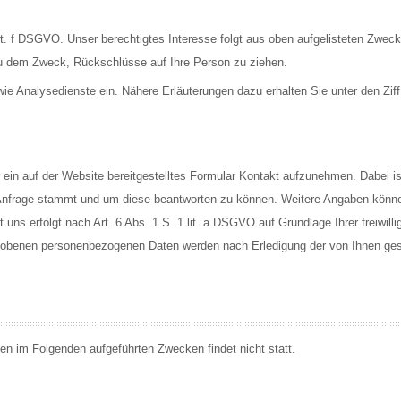
 lit. f DSGVO. Unser berechtigtes Interesse folgt aus oben aufgelisteten Zwec
zu dem Zweck, Rückschlüsse auf Ihre Person zu ziehen.
 Analysedienste ein. Nähere Erläuterungen dazu erhalten Sie unter den Ziff.
er ein auf der Website bereitgestelltes Formular Kontakt aufzunehmen. Dabei i
 Anfrage stammt und um diese beantworten zu können. Weitere Angaben können 
 erfolgt nach Art. 6 Abs. 1 S. 1 lit. a DSGVO auf Grundlage Ihrer freiwillig 
rhobenen personenbezogenen Daten werden nach Erledigung der von Ihnen ges
den im Folgenden aufgeführten Zwecken findet nicht statt.