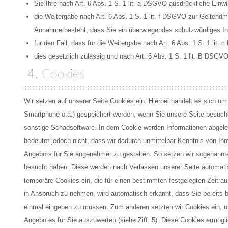
Sie Ihre nach Art. 6 Abs. 1 S. 1 lit. a DSGVO ausdrückliche Einwil
die Weitergabe nach Art. 6 Abs. 1 S. 1 lit. f DSGVO zur Geltend
Annahme besteht, dass Sie ein überwiegendes schutzwürdiges Int
für den Fall, dass für die Weitergabe nach Art. 6 Abs. 1 S. 1 lit.
dies gesetzlich zulässig und nach Art. 6 Abs. 1 S. 1 lit. B DSGVO 
4. Cookies
Wir setzen auf unserer Seite Cookies ein. Hierbei handelt es sich um 
Smartphone o.ä.) gespeichert werden, wenn Sie unsere Seite besuche
sonstige Schadsoftware. In dem Cookie werden Informationen abgele
bedeutet jedoch nicht, dass wir dadurch unmittelbar Kenntnis von Ihre
Angebots für Sie angenehmer zu gestalten. So setzen wir sogenannte
besucht haben. Diese werden nach Verlassen unserer Seite automatisc
temporäre Cookies ein, die für einen bestimmten festgelegten Zeitr
in Anspruch zu nehmen, wird automatisch erkannt, dass Sie bereits 
einmal eingeben zu müssen. Zum anderen setzten wir Cookies ein, u
Angebotes für Sie auszuwerten (siehe Ziff. 5). Diese Cookies ermög