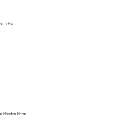
errn Ralf
u Händen Herrn