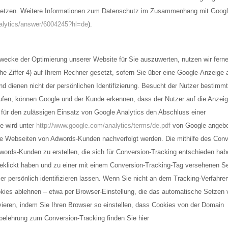
setzen. Weitere Informationen zum Datenschutz im Zusammenhang mit Google
nalytics/answer/6004245?hl=de
).
wecke der Optimierung unserer Website für Sie auszuwerten, nutzen wir fern
he Ziffer 4) auf Ihrem Rechner gesetzt, sofern Sie über eine Google-Anzeige
und dienen nicht der persönlichen Identifizierung. Besucht der Nutzer bestimm
fen, können Google und der Kunde erkennen, dass der Nutzer auf die Anzeige
 für den zulässigen Einsatz von Google Analytics den Abschluss einer
e wird unter
http://www.google.com/analytics/terms/de.pdf
von Google angebo
die Webseiten von Adwords-Kunden nachverfolgt werden. Die mithilfe des Con
dwords-Kunden zu erstellen, die sich für Conversion-Tracking entschieden ha
eklickt haben und zu einer mit einem Conversion-Tracking-Tag versehenen Sei
er persönlich identifizieren lassen. Wenn Sie nicht an dem Tracking-Verfahre
okies ablehnen – etwa per Browser-Einstellung, die das automatische Setzen 
vieren, indem Sie Ihren Browser so einstellen, dass Cookies von der Domain
elehrung zum Conversion-Tracking finden Sie hier