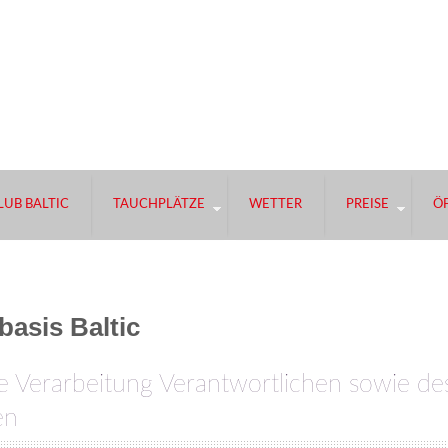
UB BALTIC
TAUCHPLÄTZE
WETTER
PREISE
Ö
asis Baltic
e Verarbeitung Verantwortlichen sowie de
en