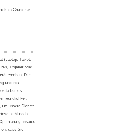
nd kein Grund zur
ät (Laptop, Tablet,
ren, Trojaner oder
erät ergeben. Dies
ung unseres
bsite bereits
rfreundlichkeit
t, um unsere Dienste
diese nicht noch
 Optimierung unseres
nen, dass Sie