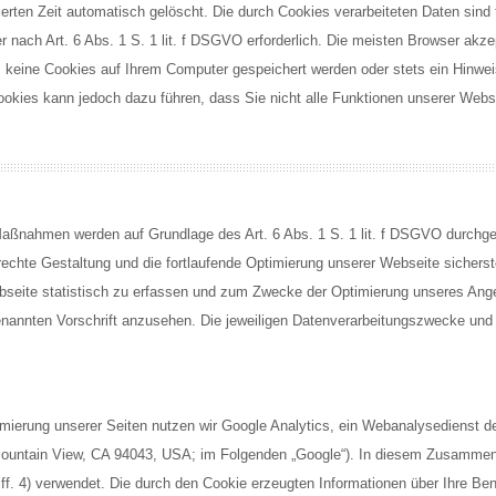
ierten Zeit automatisch gelöscht. Die durch Cookies verarbeiteten Daten sind 
r nach Art. 6 Abs. 1 S. 1 lit. f DSGVO erforderlich. Die meisten Browser akz
s keine Cookies auf Ihrem Computer gespeichert werden oder stets ein Hinwei
Cookies kann jedoch dazu führen, dass Sie nicht alle Funktionen unserer Web
Maßnahmen werden auf Grundlage des Art. 6 Abs. 1 S. 1 lit. f DSGVO durchge
hte Gestaltung und die fortlaufende Optimierung unserer Webseite sicherst
seite statistisch zu erfassen und zum Zwecke der Optimierung unseres Ange
genannten Vorschrift anzusehen. Die jeweiligen Datenverarbeitungszwecke und
ierung unserer Seiten nutzen wir Google Analytics, ein Webanalysedienst de
Mountain View, CA 94043, USA; im Folgenden „Google“). In diesem Zusamme
iff. 4) verwendet. Die durch den Cookie erzeugten Informationen über Ihre Be