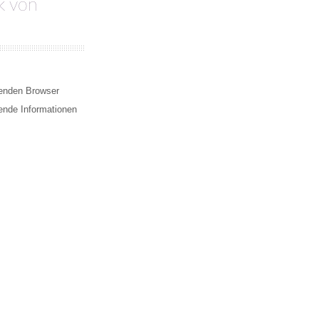
k von
enden Browser
ende Informationen