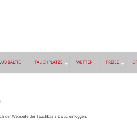
UB BALTIC
TAUCHPLÄTZE
WETTER
PREISE
Ö
h
h der Webseite der Tauchbasis Baltic einloggen.