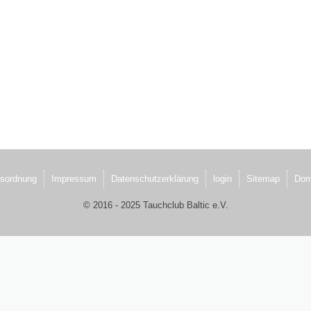
sordnung
Impressum
Datenschutzerklärung
login
Sitemap
Dom
© 2016 - 2025 Tauchclub Baltic e.V.