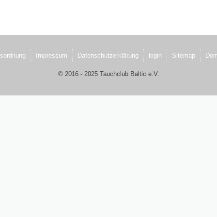
sordnung
Impressum
Datenschutzerklärung
login
Sitemap
Dom
© 2016 - 2025 Tauchclub Baltic e.V.