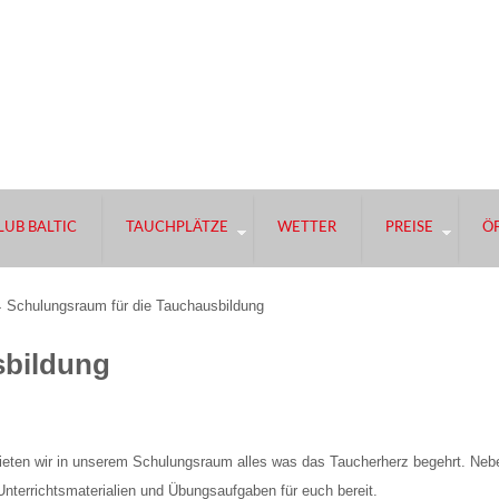
UB BALTIC
TAUCHPLÄTZE
WETTER
PREISE
Ö
Schulungsraum für die Tauchausbildung
sbildung
, bieten wir in unserem Schulungsraum alles was das Taucherherz begehrt. Neb
 Unterrichtsmaterialien und Übungsaufgaben für euch bereit.