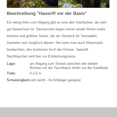
Schulungsraum für die Tauchausbildung
Beschreibung "Hausriff vor der Basis"
Verkauf und Vermietung von Ausrüstung
Ein wenig links vom Abgang gibt es eine alte Steinbuhne, die sehr
Das Team der Tauchbasis
gut bewachsen ist. Dazwischen liegen immer wieder Rohre sowie
kleinere und größere Steine, die als Versteck für Seenadeln,
AUSBILDUNG
Garnelen und Jungfisch dienen. Her kann man auch Meermaids
beobachten, den buntesten fisch der Ostsee. Speziell
Schnuppertauchen in der Ostsee
Nachttauchen wird hier zur Entdeckungsreise.
Tauchausbildung SSI
Lage:
am Abgang zum Strand zwischen den beiden
Buhnen vor der Tauchbasis direkt vor der Sandbank
Tiefe:
0-2,5 m
Werde SSI Dive Professional
Schwierigkeit:
sehr leicht - für Anfänger geeignet
Termine Tauchausbildung
Anfrage Tauchausbildung
TAUCHCLUB BALTIC